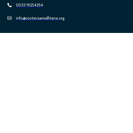
0033 111254354
info@costieraamalfitana.org