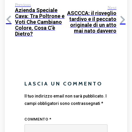
Previous
Next
Azienda Speciale
ASCCCA: il risveglio
Cava: Tra Poltrone e
tardivo e il peccato
Voti Che Cambiano
originale di un atto
Colore, Cosa C’è
mai nato davvero
Dietro?
LASCIA UN COMMENTO
Il tuo indirizzo email non sarà pubblicato.
I
campi obbligatori sono contrassegnati
*
COMMENTO
*