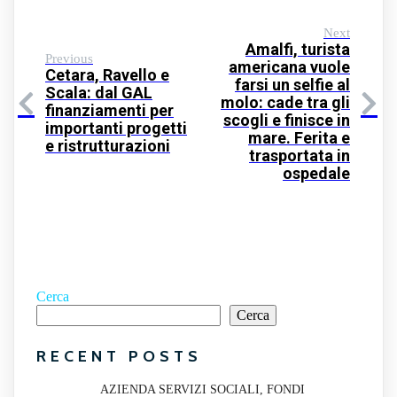
Next
Amalfi, turista
Previous
americana vuole
Cetara, Ravello e
farsi un selfie al
Scala: dal GAL
molo: cade tra gli
finanziamenti per
scogli e finisce in
importanti progetti
mare. Ferita e
e ristrutturazioni
trasportata in
ospedale
Cerca
Cerca
RECENT POSTS
AZIENDA SERVIZI SOCIALI, FONDI